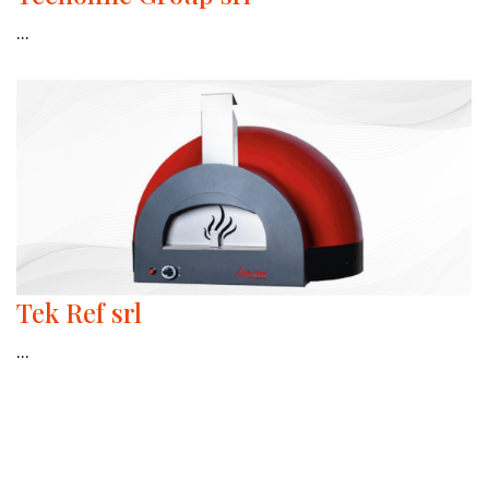
...
Tek Ref srl
...