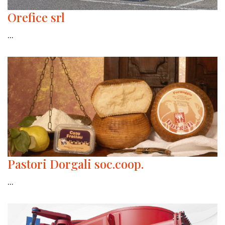
Orefice srl
...
Pastori Dorgali soc.coop.
...