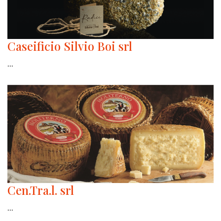
Caseificio Silvio Boi srl
...
Cen.Tra.l. srl
...