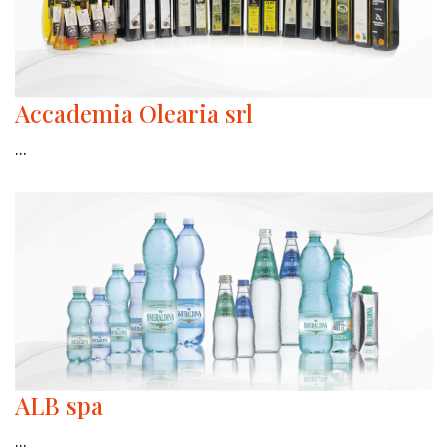
Accademia Olearia srl
...
ALB spa
...