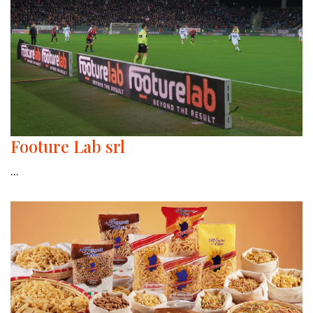
Footure Lab srl
...