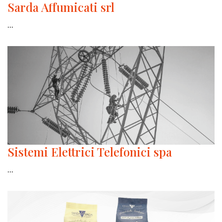
Sarda Affumicati srl
...
Sistemi Elettrici Telefonici spa
...